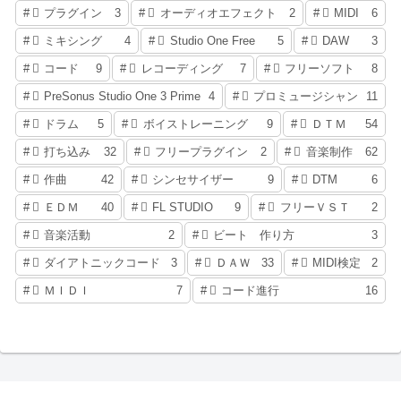
プラグイン
3
オーディオエフェクト
2
MIDI
6
ミキシング
4
Studio One Free
5
DAW
3
コード
9
レコーディング
7
フリーソフト
8
PreSonus Studio One 3 Prime
4
プロミュージシャン
11
ドラム
5
ボイストレーニング
9
ＤＴＭ
54
打ち込み
32
フリープラグイン
2
音楽制作
62
作曲
42
シンセサイザー
9
DTM
6
ＥＤＭ
40
FL STUDIO
9
フリーＶＳＴ
2
音楽活動
2
ビート 作り方
3
ダイアトニックコード
3
ＤＡＷ
33
MIDI検定
2
ＭＩＤＩ
7
コード進行
16