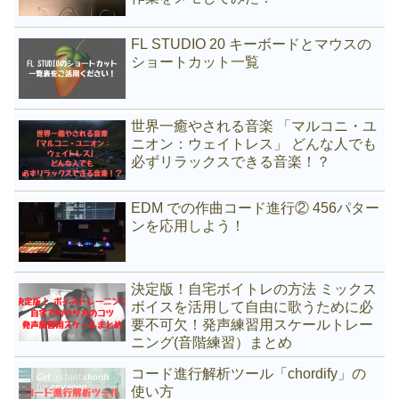
FL STUDIO 20 キーボードとマウスの
ショートカット一覧
世界一癒やされる音楽 「マルコニ・ユ
ニオン：ウェイトレス」 どんな人でも
必ずリラックスできる音楽！？
EDM での作曲コード進行② 456パター
ンを応用しよう！
決定版！自宅ボイトレの方法 ミックス
ボイスを活用して自由に歌うために必
要不可欠！発声練習用スケールトレー
ニング(音階練習）まとめ
コード進行解析ツール「chordify」の
使い方