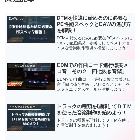
DTMを快適に始めるのに必要な
DAWについて
PC性能スペックとDAWの選び方
を解説！
DTMを始めるために必要なPCスペックに
ついて徹底解説！参考にしてベストチョ
イスな音楽制作環境を構築しましょう！
EDMでの作曲コード進行⑤美メ
ＤＴＭでのEDM音楽制作
ロ音 その２「四七抜き音階」
EDMでの作曲コード進行に役立つ美メロ
音「四七抜き音階」いわゆるメジャーペ
ンタトニックスケールを活用しよう！
トラックの種類を理解してＤＴＭ
ＤＴＭでのEDM音楽制作
を使った音楽制作を始めよう！
トラックの種類を理解してＤＴＭを使っ
た音楽制作を始めましょう！