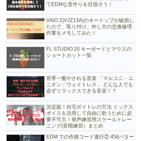
てEDMな音作りを目指そう！
VAIO Z(VJZ13A)のキートップが破損し
たので、取り付け、外し方の交換修理
作業をメモしてみた！
FL STUDIO 20 キーボードとマウスの
ショートカット一覧
世界一癒やされる音楽 「マルコニ・ユ
ニオン：ウェイトレス」 どんな人でも
必ずリラックスできる音楽！？
決定版！自宅ボイトレの方法 ミックス
ボイスを活用して自由に歌うために必
要不可欠！発声練習用スケールトレー
ニング(音階練習）まとめ
EDM での作曲コード進行② 456パター