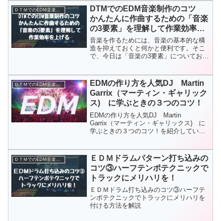
DTMでのEDM音楽制作のコツ
ＤＴＭでのEDM音楽制作
かんたんに作曲するための「音楽
の3要素」を理解して作業効率を
上げる
音楽を作るためには、音楽の基本的な構
造を抑えておくと何かと便利です。そこ
で、今日は「音楽の3要素」についてお話
していこうと思います。１．作曲するな
ら、ぜひとも覚えておきたい「音楽の3要
素」とは音楽の３要素とは、メロディハ
EDMの作り方を人気DJ Martin
ＤＴＭでのEDM音楽制作
ーモニーリズムの３つ...
Garrix（マーティン・ギャリック
ス) に学ぶときの３つのコツ！
EDMの作り方を人気DJ Martin
Garrix（マーティン・ギャリックス) に
学ぶときの３つのコツ！を紹介していま
す！
ＥＤＭドラムパターン打ち込みの
ＤＴＭでのEDM音楽制作
コツ③ハーフテンポテクニックで
トラックにメリハリを！
ＥＤＭドラム打ち込みのコツ③ハーフテ
ンポテクニックでトラックにメリハリを
付ける方法を解説