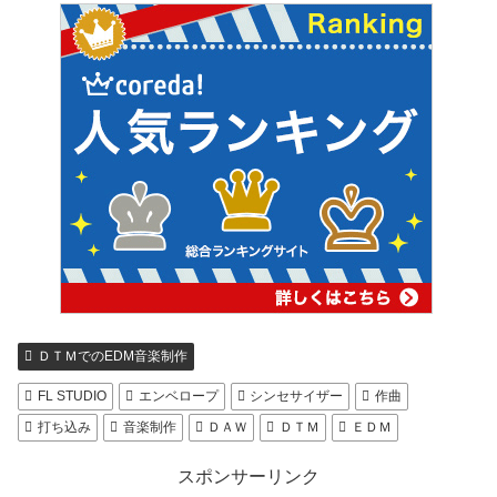
ＤＴＭでのEDM音楽制作
FL STUDIO
エンベロープ
シンセサイザー
作曲
打ち込み
音楽制作
ＤＡＷ
ＤＴＭ
ＥＤＭ
スポンサーリンク