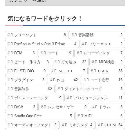
気になるワードをクリック！
フリーソフト
8
音楽活動
2
PreSonus Studio One 3 Prime
4
フリーＶＳＴ
2
DTM
6
コード
9
レコーディング
7
ビート 作り方
3
打ち込み
32
MIDI検定
2
FL STUDIO
9
ＭＩＤＩ
7
ＤＡＷ
33
プラグイン
3
作曲
42
コード進行
16
音楽制作
62
ダイアトニックコード
3
ボイストレーニング
9
プロミュージシャン
11
DAW
3
シンセサイザー
9
ドラム
5
Studio One Free
5
MIDI
6
オーディオエフェクト
2
ミキシング
4
ＤＴＭ
54